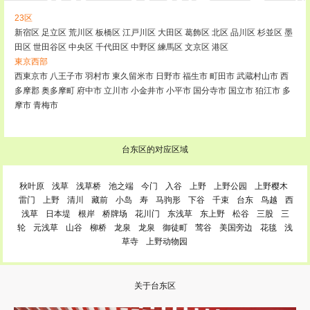
23区
新宿区
足立区
荒川区
板橋区
江戸川区
大田区
葛飾区
北区
品川区
杉並区
墨
田区
世田谷区
中央区
千代田区
中野区
練馬区
文京区
港区
東京西部
西東京市
八王子市
羽村市
東久留米市
日野市
福生市
町田市
武蔵村山市
西
多摩郡
奥多摩町
府中市
立川市
小金井市
小平市
国分寺市
国立市
狛江市
多
摩市
青梅市
台东区的对应区域
秋叶原
浅草
浅草桥
池之端
今门
入谷
上野
上野公园
上野樱木
雷门
上野
清川
藏前
小岛
寿
马驹形
下谷
千束
台东
鸟越
西
浅草
日本堤
根岸
桥牌场
花川门
东浅草
东上野
松谷
三股
三
轮
元浅草
山谷
柳桥
龙泉
龙泉
御徒町
莺谷
美国旁边
花毯
浅
草寺
上野动物园
关于台东区