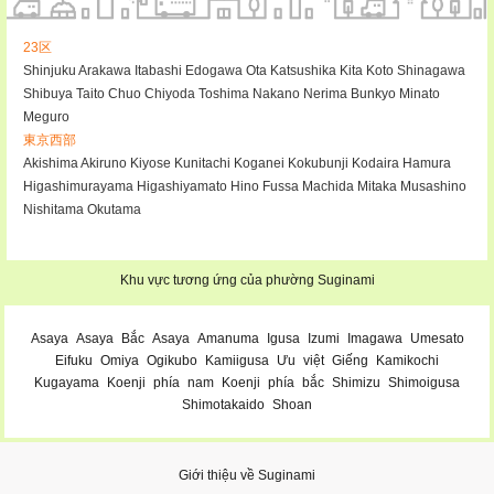
23区
Shinjuku
Arakawa
Itabashi
Edogawa
Ota
Katsushika
Kita
Koto
Shinagawa
Shibuya
Taito
Chuo
Chiyoda
Toshima
Nakano
Nerima
Bunkyo
Minato
Meguro
東京西部
Akishima
Akiruno
Kiyose
Kunitachi
Koganei
Kokubunji
Kodaira
Hamura
Higashimurayama
Higashiyamato
Hino
Fussa
Machida
Mitaka
Musashino
Nishitama
Okutama
Khu vực tương ứng của phường Suginami
Asaya
Asaya
Bắc
Asaya
Amanuma
Igusa
Izumi
Imagawa
Umesato
Eifuku
Omiya
Ogikubo
Kamiigusa
Ưu
việt
Giếng
Kamikochi
Kugayama
Koenji
phía
nam
Koenji
phía
bắc
Shimizu
Shimoigusa
Shimotakaido
Shoan
Giới thiệu về Suginami