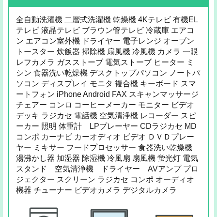
全自動洗濯機 二層式洗濯機 乾燥機 4Kテレビ 有機EL
テレビ 液晶テレビ ブラウン管テレビ 冷蔵庫 エアコ
ン エアコン室外機 ドライヤー 電子レンジ オーブン
トースター 炊飯器 掃除機 扇風機 冷風機 カメラ 一眼
レフカメラ ガスストーブ 電気ストーブ ヒーター ミ
シン 食器洗い乾燥機 デスクトップパソコン ノートパ
ソコン ディスプレイ モニタ 複合機 キーボード スマ
ートフォン iPhone Android FAX スキャンマッサージ
チェアー コンロ コーヒーメーカー モニター ビデオ
デッキ ラジカセ 電話機 空気清浄機 レコーダー スピ
ーカー 照明 体重計 LPプレーヤー CDラジカセ MD
コンポ カーナビ カーオディオ ビデオ ＤＶＤプレー
ヤー ミキサー フードプロセッサー 食器洗い乾燥機
湯沸かし器 加湿器 除湿機 冷風扇 扇風機 蛍光灯 電気
スタンド 空気清浄機 ドライヤー AVアンプ プロ
ジェクター スクリーン ラジカセ コンポ オーディオ
機器 チューナー ビデオカメラ デジタルカメラ