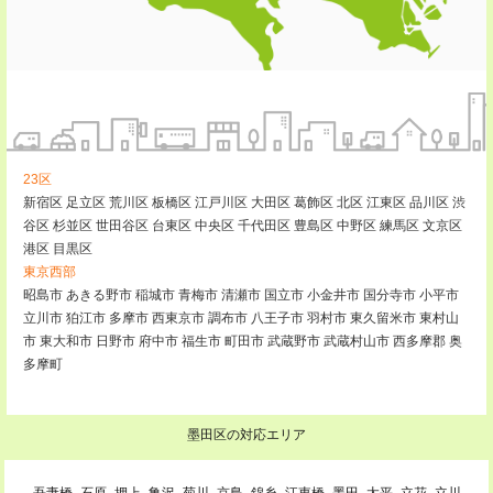
23区
新宿区
足立区
荒川区
板橋区
江戸川区
大田区
葛飾区
北区
江東区
品川区
渋
谷区
杉並区
世田谷区
台東区
中央区
千代田区
豊島区
中野区
練馬区
文京区
港区
目黒区
東京西部
昭島市
あきる野市
稲城市
青梅市
清瀬市
国立市
小金井市
国分寺市
小平市
立川市
狛江市
多摩市
西東京市
調布市
八王子市
羽村市
東久留米市
東村山
市
東大和市
日野市
府中市
福生市
町田市
武蔵野市
武蔵村山市
西多摩郡
奥
多摩町
墨田区の対応エリア
吾妻橋
石原
押上
亀沢
菊川
京島
錦糸
江東橋
墨田
太平
立花
立川