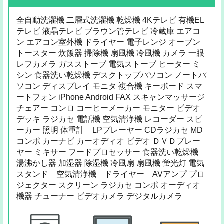
全自動洗濯機 二層式洗濯機 乾燥機 4Kテレビ 有機EL
テレビ 液晶テレビ ブラウン管テレビ 冷蔵庫 エアコ
ン エアコン室外機 ドライヤー 電子レンジ オーブン
トースター 炊飯器 掃除機 扇風機 冷風機 カメラ 一眼
レフカメラ ガスストーブ 電気ストーブ ヒーター ミ
シン 食器洗い乾燥機 デスクトップパソコン ノートパ
ソコン ディスプレイ モニタ 複合機 キーボード スマ
ートフォン iPhone Android FAX スキャンマッサージ
チェアー コンロ コーヒーメーカー モニター ビデオ
デッキ ラジカセ 電話機 空気清浄機 レコーダー スピ
ーカー 照明 体重計 LPプレーヤー CDラジカセ MD
コンポ カーナビ カーオディオ ビデオ ＤＶＤプレー
ヤー ミキサー フードプロセッサー 食器洗い乾燥機
湯沸かし器 加湿器 除湿機 冷風扇 扇風機 蛍光灯 電気
スタンド 空気清浄機 ドライヤー AVアンプ プロ
ジェクター スクリーン ラジカセ コンポ オーディオ
機器 チューナー ビデオカメラ デジタルカメラ