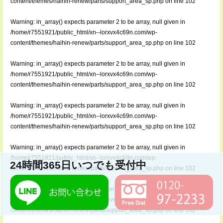
content/themes/haihin-renew/parts/support_area_sp.php
on line
102
Warning
: in_array() expects parameter 2 to be array, null given in
/home/r7551921/public_html/xn--lorxvx4c69n.com/wp-
content/themes/haihin-renew/parts/support_area_sp.php
on line
102
Warning
: in_array() expects parameter 2 to be array, null given in
/home/r7551921/public_html/xn--lorxvx4c69n.com/wp-
content/themes/haihin-renew/parts/support_area_sp.php
on line
102
Warning
: in_array() expects parameter 2 to be array, null given in
/home/r7551921/public_html/xn--lorxvx4c69n.com/wp-
content/themes/haihin-renew/parts/support_area_sp.php
on line
102
Warning
: in_array() expects parameter 2 to be array, null given in
/home/r7551921/public_html/xn--lorxvx4c69n.com/wp-
24時間365日いつでも受付中
content/themes/haihin-renew/parts/support_area_sp.php
on line
102
Warning
: in_array() expects parameter 2 to be array, null given in
/home/r7551921/public_html/xn--lorxvx4c69n.com/wp-
content/themes/haihin-renew/parts/support_area_sp.php
on line
102