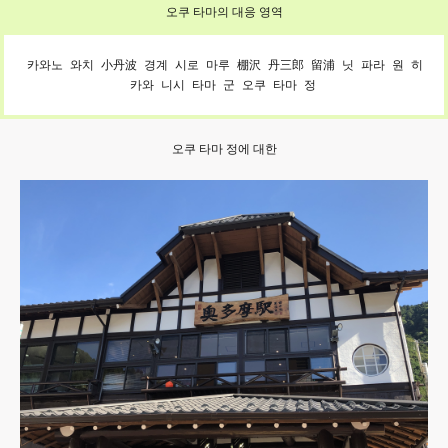
오쿠 타마의 대응 영역
카와노
와치
小丹波
경계
시로
마루
棚沢
丹三郎
留浦
닛
파라
원
히
카와
니시
타마
군
오쿠
타마
정
오쿠 타마 정에 대한