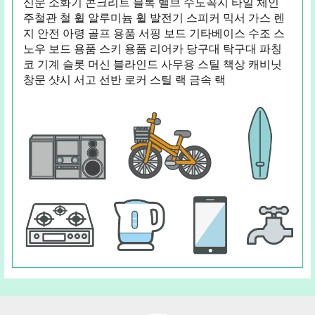
신문 소화기 콘크리트 블록 밸브 수도꼭지 타일 체인
주철관 철 휠 알루미늄 휠 발전기 스피커 믹서 가스 렌
지 안전 아령 골프 용품 서핑 보드 기타베이스 수조 스
노우 보드 용품 스키 용품 리어카 당구대 탁구대 파칭
코 기계 슬롯 머신 블라인드 사무용 스틸 책상 캐비닛
창문 샷시 서고 선반 로커 스틸 랙 금속 랙