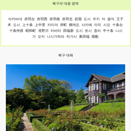
북구의 대응 영역
아카바네
赤羽台
赤羽西
赤羽南
赤羽北
岩淵
도시
우키
마
왕자
王子
本
도시
上十条
上中里
카미야
岸町
桐케丘
사카에
마치
시모
十条台
十条仲原
昭和町
滝野川
타바타
田端新
도시
토시
중리
中十条
니시
가
오카
니시가하라
히가시
東田端
堀船
북구 대해