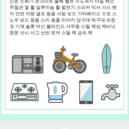
신문 소화기 콘크리트 블록 밸브 수도꼭지 타일 체인
주철관 철 휠 알루미늄 휠 발전기 스피커 믹서 가스 렌
지 안전 아령 골프 용품 서핑 보드 기타베이스 수조 스
노우 보드 용품 스키 용품 리어카 당구대 탁구대 파칭
코 기계 슬롯 머신 블라인드 사무용 스틸 책상 캐비닛
창문 샷시 서고 선반 로커 스틸 랙 금속 랙