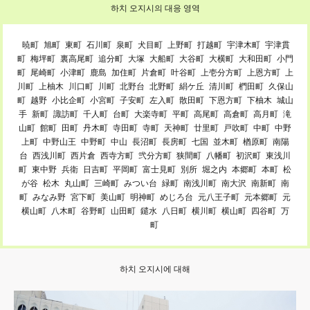
하치 오지시의 대응 영역
暁町
旭町
東町
石川町
泉町
犬目町
上野町
打越町
宇津木町
宇津貫
町
梅坪町
裏高尾町
追分町
大塚
大船町
大谷町
大横町
大和田町
小門
町
尾崎町
小津町
鹿島
加住町
片倉町
叶谷町
上壱分方町
上恩方町
上
川町
上柚木
川口町
川町
北野台
北野町
絹ケ丘
清川町
椚田町
久保山
町
越野
小比企町
小宮町
子安町
左入町
散田町
下恩方町
下柚木
城山
手
新町
諏訪町
千人町
台町
大楽寺町
平町
高尾町
高倉町
高月町
滝
山町
館町
田町
丹木町
寺田町
寺町
天神町
廿里町
戸吹町
中町
中野
上町
中野山王
中野町
中山
長沼町
長房町
七国
並木町
楢原町
南陽
台
西浅川町
西片倉
西寺方町
弐分方町
狭間町
八幡町
初沢町
東浅川
町
東中野
兵衛
日吉町
平岡町
富士見町
別所
堀之内
本郷町
本町
松
が谷
松木
丸山町
三崎町
みつい台
緑町
南浅川町
南大沢
南新町
南
町
みなみ野
宮下町
美山町
明神町
めじろ台
元八王子町
元本郷町
元
横山町
八木町
谷野町
山田町
鑓水
八日町
横川町
横山町
四谷町
万
町
하치 오지시에 대해