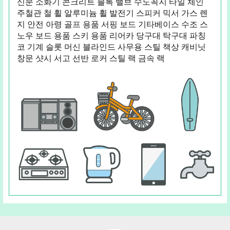
신문 소화기 콘크리트 블록 밸브 수도꼭지 타일 체인
주철관 철 휠 알루미늄 휠 발전기 스피커 믹서 가스 렌
지 안전 아령 골프 용품 서핑 보드 기타베이스 수조 스
노우 보드 용품 스키 용품 리어카 당구대 탁구대 파칭
코 기계 슬롯 머신 블라인드 사무용 스틸 책상 캐비닛
창문 샷시 서고 선반 로커 스틸 랙 금속 랙