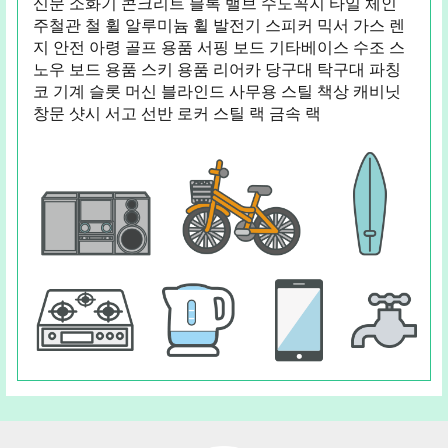
신문 소화기 콘크리트 블록 밸브 수도꼭지 타일 체인
주철관 철 휠 알루미늄 휠 발전기 스피커 믹서 가스 렌
지 안전 아령 골프 용품 서핑 보드 기타베이스 수조 스
노우 보드 용품 스키 용품 리어카 당구대 탁구대 파칭
코 기계 슬롯 머신 블라인드 사무용 스틸 책상 캐비닛
창문 샷시 서고 선반 로커 스틸 랙 금속 랙