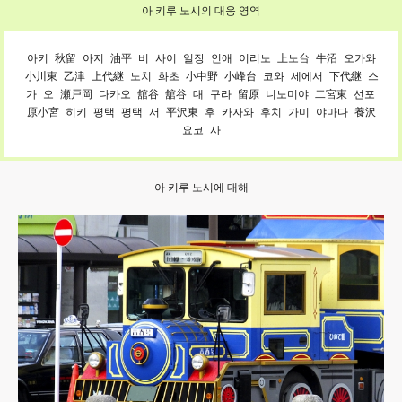
아 키루 노시의 대응 영역
아키
秋留
아지
油平
비
사이
일장
인애
이리노
上노台
牛沼
오가와
小川東
乙津
上代継
노치
화초
小中野
小峰台
코와
세에서
下代継
스
가
오
瀬戸岡
다카오
舘谷
舘谷
대
구라
留原
니노미야
二宮東
선포
原小宮
히키
평택
평택
서
平沢東
후
카자와
후치
가미
야마다
養沢
요코
사
아 키루 노시에 대해